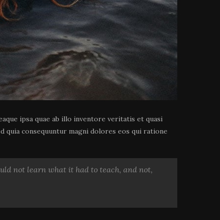
que ipsa quae ab illo inventore veritatis et quasi
sed quia consequuntur magni dolores eos qui ratione
could not learn what it had to teach, and not,