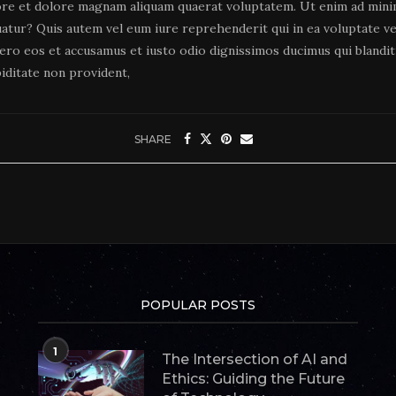
re et dolore magnam aliquam quaerat voluptatem. Ut enim ad minim
uatur? Quis autem vel eum iure reprehenderit qui in ea voluptate vel
vero eos et accusamus et iusto odio dignissimos ducimus qui blandi
iditate non provident,
SHARE
POPULAR POSTS
1
The Intersection of AI and
Ethics: Guiding the Future