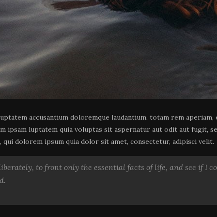
oluptatem accusantium doloremque laudantium, totam rem aperiam, ea
im ipsam luptatem quia voluptas sit aspernatur aut odit aut fugit, 
qui dolorem ipsum quia dolor sit amet, consectetur, adipisci velit.
berately, to front only the essential facts of life, and see if I 
d.